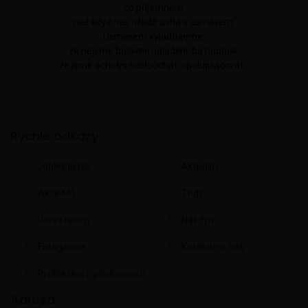
co příjemnější,
než když nás někdo uvítá s úsměvem.
Úsměvem vyjadřujeme,
že nejsme bojovně naladěni, ba naopak,
že jsme ochotni naslouchat, spolupracovat...
Rychlé odkazy
Jídelní lístek
Aktuality
Akce MŠ
Třídy
Denní režim
Náš tým
Fotogalerie
Kotaktujte nás
Prohlášení o přístupnosti
Adresa