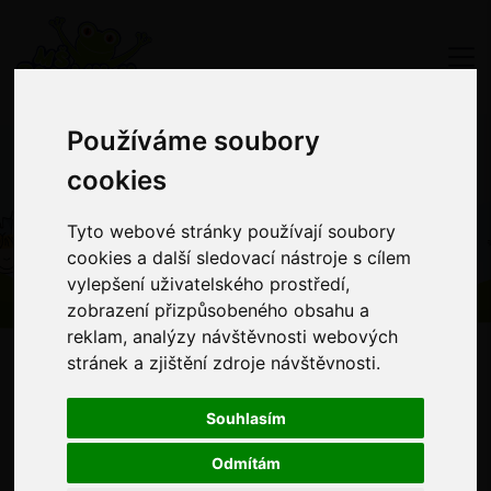
Používáme soubory
Používáme soubory
cookies
cookies
Akce MŠ
Tyto webové stránky používají soubory
Tyto webové stránky používají soubory
cookies a další sledovací nástroje s cílem
cookies a další sledovací nástroje s cílem
vylepšení uživatelského prostředí,
vylepšení uživatelského prostředí,
zobrazení přizpůsobeného obsahu a
zobrazení přizpůsobeného obsahu a
reklam, analýzy návštěvnosti webových
reklam, analýzy návštěvnosti webových
stránek a zjištění zdroje návštěvnosti.
stránek a zjištění zdroje návštěvnosti.
Co nás čeká
Souhlasím
Souhlasím
Odmítám
Odmítám
Podívejte se, co nás čeká tento měsíc, ať nic nezmeškáte!