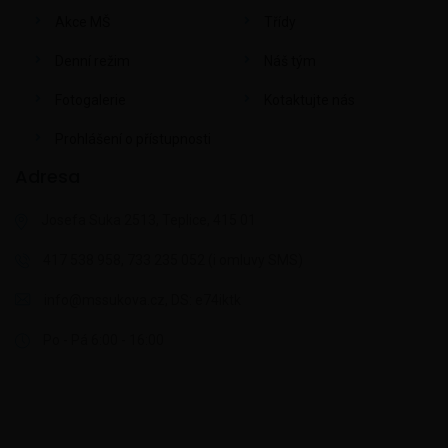
Akce MŠ
Třídy
Denní režim
Náš tým
Fotogalerie
Kotaktujte nás
Prohlášení o přístupnosti
Adresa
Josefa Suka 2513, Teplice, 415 01
417 538 958, 733 235 052 (i omluvy SMS)
info@mssukova.cz, DS: e74iktk
Po - Pá 6:00 - 16:00