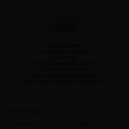
Co může být krásnější,
než první úsměv našeho dítěte,
co příjemnější,
než když nás někdo uvítá s úsměvem.
Úsměvem vyjadřujeme,
že nejsme bojovně naladěni, ba naopak,
že jsme ochotni naslouchat, spolupracovat...
Rychlé odkazy
Jídelní lístek
Aktuality