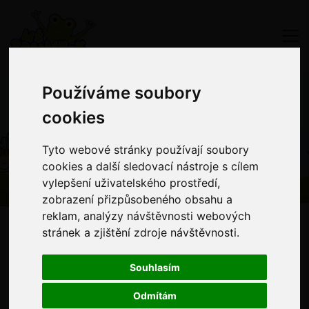
Používáme soubory
Používáme soubory
cookies
cookies
Akce MŠ
Tyto webové stránky používají soubory
Tyto webové stránky používají soubory
cookies a další sledovací nástroje s cílem
cookies a další sledovací nástroje s cílem
vylepšení uživatelského prostředí,
vylepšení uživatelského prostředí,
zobrazení přizpůsobeného obsahu a
zobrazení přizpůsobeného obsahu a
reklam, analýzy návštěvnosti webových
reklam, analýzy návštěvnosti webových
stránek a zjištění zdroje návštěvnosti.
stránek a zjištění zdroje návštěvnosti.
Co nás čeká
Souhlasím
Souhlasím
Odmítám
Odmítám
Podívejte se, co nás čeká tento měsíc, ať nic nezmeškáte!